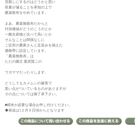
見殺しにするのはどうかと思い
収量が減ることを承知の上で
農薬散布をやめています。
まあ、農薬無散布だからと
付加価値がどうのこうのとか
一般生産物と比べて高いとか
そんなことは関係なしに
ご近所の農家さんと足並みを揃えた
価格帯に設定しています。
「農薬無散布」は
ただの園主 栗原賢二の
ワガママだったりします。
どうしてもカメムシの被害で
黒い点がついているものがありますが
その点については御了承下さい。
■精米が必要な場合お申し付けください。
◆発送は1２月５日頃からとなります