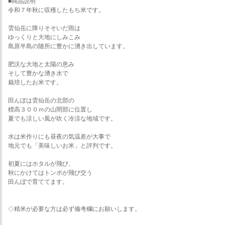
■商品説明
令和７年秋に収穫したもち米です。
雲仙岳に降りそそいだ雨は
ゆっくりと大地にしみこみ
島原半島の随所に豊かに湧き出しています。
肥沃な大地と太陽の恵み
そして豊かな湧き水で
栽培したお米です。
田んぼは雲仙岳の北部の
標高３００ｍの山間部に位置し
夏でも涼しい風が吹く冷涼な地域です。
水は米作りにも昼夜の気温差が大事で
地元でも「美味しいお米」と評判です。
初夏にはホタルが飛び、
秋にかけてはトンボが飛び交う
田んぼで育ててます。
◇精米が必要な方は必ず備考欄にお願いします。