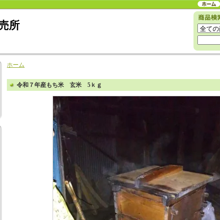
売所
ホーム
令和７年産もち米 玄米 5ｋｇ