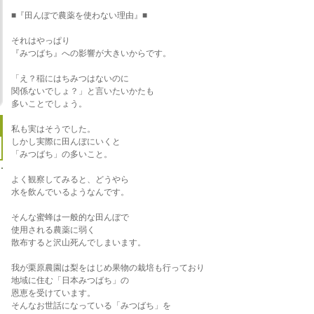
■『田んぼで農薬を使わない理由』■
それはやっぱり
『みつばち』への影響が大きいからです。
「え？稲にはちみつはないのに
関係ないでしょ？」と言いたいかたも
多いことでしょう。
私も実はそうでした。
しかし実際に田んぼにいくと
「みつばち」の多いこと。
よく観察してみると、どうやら
水を飲んでいるようなんです。
そんな蜜蜂は一般的な田んぼで
使用される農薬に弱く
散布すると沢山死んでしまいます。
我が栗原農園は梨をはじめ果物の栽培も行っており
地域に住む「日本みつばち」の
恩恵を受けています。
そんなお世話になっている「みつばち」を